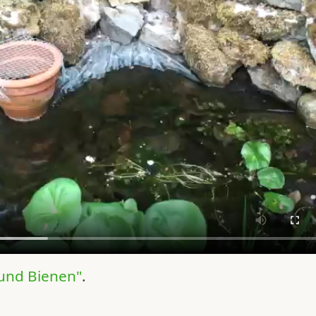
und Bienen"
.