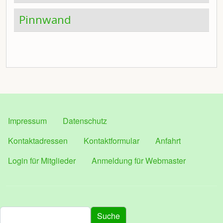
Pinnwand
FUSSBEREICH
Impressum
Datenschutz
BENUTZERMENUE2
Kontaktadressen
Kontaktformular
Anfahrt
BENUTZERMENÜ
Login für Mitglieder
Anmeldung für Webmaster
Suche
Suche